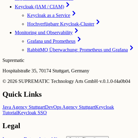
Keycloak (IAM / CIAM)
Keycloak as a Service
Hochverfügbare Keycloak-Cluster
Monitoring und Observability
Grafana und Prometheus
RabbitMQ Überwachung: Prometheus und Grafana
Suprematic
Hospitalstraße 35, 70174 Stuttgart, Germany
©
2026
SUPREMATIC Technology Arts GmbH
·
v.
0.1.0-f4a0b04
Quick Links
Java Agency Stuttgart
DevOps Agency Stuttgart
Keycloak
Tutorial
Keycloak SSO
Legal