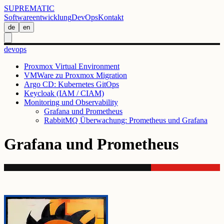
SUPREMATIC
Softwareentwicklung
DevOps
Kontakt
de
en
devops
Proxmox Virtual Environment
VMWare zu Proxmox Migration
Argo CD: Kubernetes GitOps
Keycloak (IAM / CIAM)
Monitoring und Observability
Grafana und Prometheus
RabbitMQ Überwachung: Prometheus und Grafana
Grafana und Prometheus