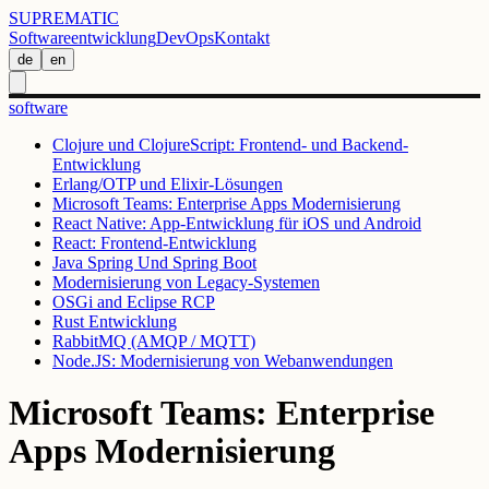
SUPREMATIC
Softwareentwicklung
DevOps
Kontakt
de
en
software
Clojure und ClojureScript: Frontend- und Backend-
Entwicklung
Erlang/OTP und Elixir-Lösungen
Microsoft Teams: Enterprise Apps Modernisierung
React Native: App-Entwicklung für iOS und Android
React: Frontend-Entwicklung
Java Spring Und Spring Boot
Modernisierung von Legacy-Systemen
OSGi and Eclipse RCP
Rust Entwicklung
RabbitMQ (AMQP / MQTT)
Node.JS: Modernisierung von Webanwendungen
Microsoft Teams: Enterprise
Apps Modernisierung