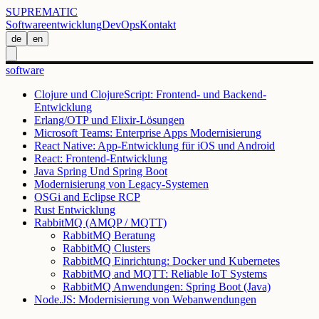
SUPREMATIC
Softwareentwicklung
DevOps
Kontakt
de
en
software
Clojure und ClojureScript: Frontend- und Backend-
Entwicklung
Erlang/OTP und Elixir-Lösungen
Microsoft Teams: Enterprise Apps Modernisierung
React Native: App-Entwicklung für iOS und Android
React: Frontend-Entwicklung
Java Spring Und Spring Boot
Modernisierung von Legacy-Systemen
OSGi and Eclipse RCP
Rust Entwicklung
RabbitMQ (AMQP / MQTT)
RabbitMQ Beratung
RabbitMQ Clusters
RabbitMQ Einrichtung: Docker und Kubernetes
RabbitMQ and MQTT: Reliable IoT Systems
RabbitMQ Anwendungen: Spring Boot (Java)
Node.JS: Modernisierung von Webanwendungen