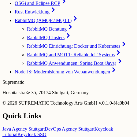
OSGi and Eclipse RCP
Rust Entwicklung
RabbitMQ (AMQP / MQTT)
RabbitMQ Beratung
RabbitMQ Clusters
RabbitMQ Einrichtung: Docker und Kubernetes
RabbitMQ and MQTT: Reliable IoT Systems
RabbitMQ Anwendungen: Spring Boot (Java)
Node.JS: Modernisierung von Webanwendungen
Suprematic
Hospitalstraße 35, 70174 Stuttgart, Germany
©
2026
SUPREMATIC Technology Arts GmbH
·
v.
0.1.0-f4a0b04
Quick Links
Java Agency Stuttgart
DevOps Agency Stuttgart
Keycloak
Tutorial
Keycloak SSO