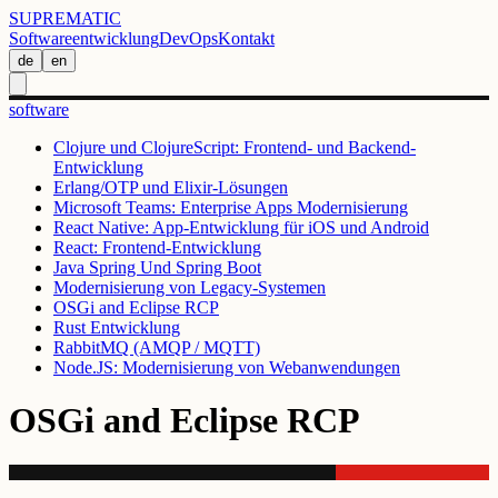
SUPREMATIC
Softwareentwicklung
DevOps
Kontakt
de
en
software
Clojure und ClojureScript: Frontend- und Backend-
Entwicklung
Erlang/OTP und Elixir-Lösungen
Microsoft Teams: Enterprise Apps Modernisierung
React Native: App-Entwicklung für iOS und Android
React: Frontend-Entwicklung
Java Spring Und Spring Boot
Modernisierung von Legacy-Systemen
OSGi and Eclipse RCP
Rust Entwicklung
RabbitMQ (AMQP / MQTT)
Node.JS: Modernisierung von Webanwendungen
OSGi and Eclipse RCP